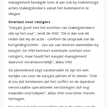
management kondigde toen al aan ook bij toekomstige
acties stakingsbrekers vanuit het buitenland in te
vliegen.
Overlast voor reizigers
"EasyJet gooit met het inzetten van stakingsbrekers
olie op het vuur", vindt de VNV. "Dit is dan ook de
reden dat wij de actie - conform de uitspraak van de
kortgedingrechter - zes uur van tevoren aanmelden bij
easyJet. De VNV betreurt eventuele overlast voor
reizigers, maar houdt het easyJet-management
daarvoor verantwoordelijk", aldus VNV.
De pilotenbond zegt vastberaden te zijn om een
eerlijke cao voor de easyJet-piloten af te sluiten. "Ook
al zou dat betekenen dat het conflict en de daardoor
veroorzaakte operationele verstoringen zich nog
maanden voortslepen”, aldus VNV-voorzitter Steven
Verhagen.
EasyJet zegt teleurgesteld te zijn in de acties van de