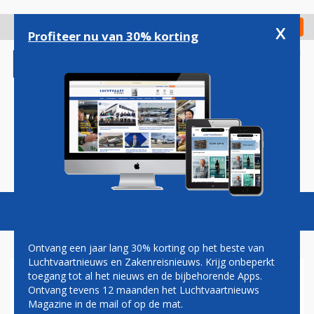
Overslaan
en
x
Digitaal Magazine
Registreer
Check in
naar
Profiteer nu van 30% korting
de
inhoud
gaan
Magazine
Podcasts
Vacatures
Toggl
naviga
Ontvang een jaar lang 30% korting op het beste van
Luchtvaartnieuws en Zakenreisnieuws. Krijg onbeperkt
toegang tot al het nieuws en de bijbehorende Apps.
NIEUWE STAKINGSACTIES BIJ
Ontvang tevens 12 maanden het Luchtvaartnieuws
EASYJET, VLUCHTEN
Magazine in de mail of op de mat.