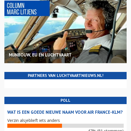
MIJNBOUW, EU EN LUCHTVAART
PARTNERS VAN LUCHTVAARTNIEUWS.NL!
POLL
WAT IS EEN GOEDE NIEUWE NAAM VOOR AIR FRANCE-KLM?
Verzin alsjeblieft iets anders
47% (81 stemmen)