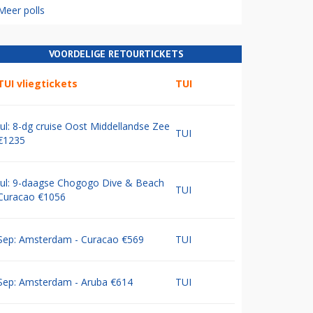
Meer polls
VOORDELIGE RETOURTICKETS
TUI vliegtickets
TUI
Jul: 8-dg cruise Oost Middellandse Zee
TUI
€1235
Jul: 9-daagse Chogogo Dive & Beach
TUI
Curacao €1056
Sep: Amsterdam - Curacao €569
TUI
Sep: Amsterdam - Aruba €614
TUI