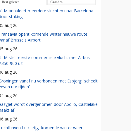
Best gelezen
Crashes
KLM annuleert meerdere vluchten naar Barcelona
door staking
05 aug 26
Transavia opent komende winter nieuwe route
vanaf Brussels Airport
05 aug 26
KLM stelt eerste commerciële vlucht met Airbus
A350-900 uit
06 aug 26
Groningen vanaf nu verbonden met Esbjerg: 'scheelt
zeven uur rijden'
04 aug 26
easyJet wordt overgenomen door Apollo, Castlelake
haakt af
06 aug 26
Luchthaven Luik krijgt komende winter weer