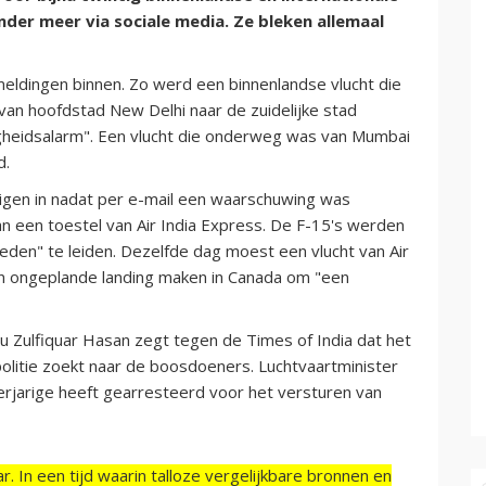
er meer via sociale media. Ze bleken allemaal
ingen binnen. Zo werd een binnenlandse vlucht die
n hoofdstad New Delhi naar de zuidelijke stad
igheidsalarm". Een vlucht die onderweg was van Mumbai
d.
igen in nadat per e-mail een waarschuwing was
 een toestel van Air India Express. De F-15's werden
eden" te leiden. Dezelfde dag moest een vlucht van Air
n ongeplande landing maken in Canada om "een
au Zulfiquar Hasan zegt tegen de Times of India dat het
e politie zoekt naar de boosdoeners. Luchtvaartminister
erjarige heeft gearresteerd voor het versturen van
r. In een tijd waarin talloze vergelijkbare bronnen en