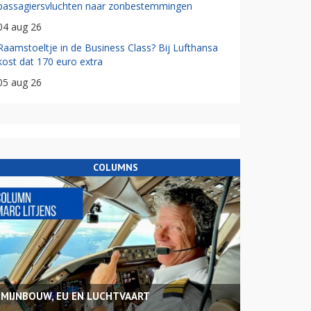
passagiersvluchten naar zonbestemmingen
04 aug 26
Raamstoeltje in de Business Class? Bij Lufthansa
kost dat 170 euro extra
05 aug 26
COLUMNS
MIJNBOUW, EU EN LUCHTVAART