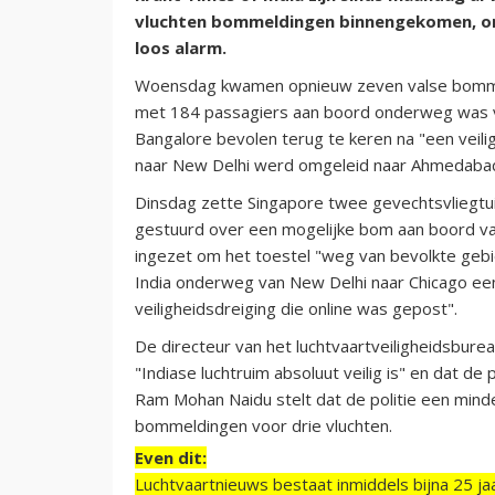
vluchten bommeldingen binnengekomen, ond
loos alarm.
Woensdag kwamen opnieuw zeven valse bommeld
met 184 passagiers aan boord onderweg was va
Bangalore bevolen terug te keren na "een veil
naar New Delhi werd omgeleid naar Ahmedaba
Dinsdag zette Singapore twee gevechtsvliegtu
gestuurd over een mogelijke bom aan boord van
ingezet om het toestel "weg van bevolkte gebi
India onderweg van New Delhi naar Chicago ee
veiligheidsdreiging die online was gepost".
De directeur van het luchtvaartveiligheidsbure
"Indiase luchtruim absoluut veilig is" en dat d
Ram Mohan Naidu stelt dat de politie een mind
bommeldingen voor drie vluchten.
Even dit:
Luchtvaartnieuws bestaat inmiddels bijna 25 jaa