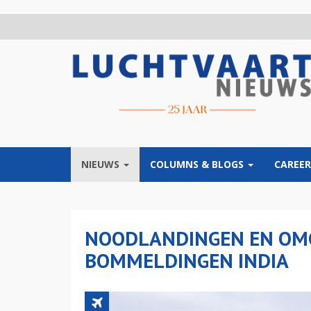
Overslaan
en
naar
de
inhoud
gaan
NIEUWS
COLUMNS & BLOGS
CAREER
NOODLANDINGEN EN OMG
BOMMELDINGEN INDIA