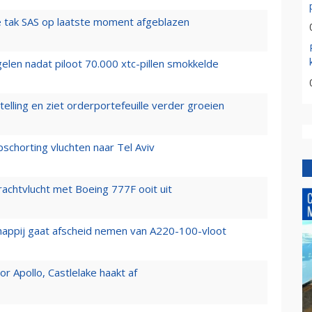
 tak SAS op laatste moment afgeblazen
elen nadat piloot 70.000 xtc-pillen smokkelde
elling en ziet orderportefeuille verder groeien
chorting vluchten naar Tel Aviv
vrachtvlucht met Boeing 777F ooit uit
happij gaat afscheid nemen van A220-100-vloot
 Apollo, Castlelake haakt af