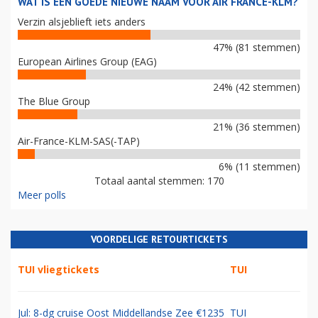
WAT IS EEN GOEDE NIEUWE NAAM VOOR AIR FRANCE-KLM?
Verzin alsjeblieft iets anders
47% (81 stemmen)
European Airlines Group (EAG)
24% (42 stemmen)
The Blue Group
21% (36 stemmen)
Air-France-KLM-SAS(-TAP)
6% (11 stemmen)
Totaal aantal stemmen: 170
Meer polls
VOORDELIGE RETOURTICKETS
TUI vliegtickets
TUI
Jul: 8-dg cruise Oost Middellandse Zee €1235
TUI