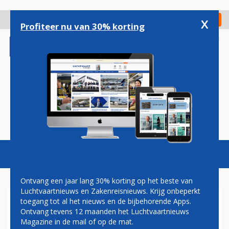
Overslaan
en
x
Digitaal Magazine
Registreer
Check in
naar
Profiteer nu van 30% korting
de
inhoud
gaan
Magazine
Podcasts
Vacatures
Toggl
naviga
Ontvang een jaar lang 30% korting op het beste van
Luchtvaartnieuws en Zakenreisnieuws. Krijg onbeperkt
toegang tot al het nieuws en de bijbehorende Apps.
AMSTERDAMSE WETHOUDER
Ontvang tevens 12 maanden het Luchtvaartnieuws
‘SCHRIKT’ VAN
Magazine in de mail of op de mat.