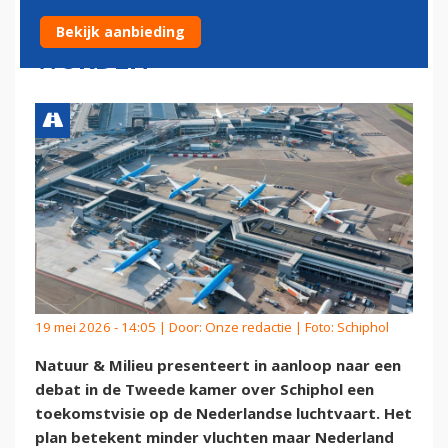
'BETEKENISVOL BEREIKBAAR'
Bekijk aanbieding
WORDEN
19 mei 2026 - 14:05 | Door:
Onze redactie
| Foto: Schiphol
Natuur & Milieu presenteert in aanloop naar een
debat in de Tweede kamer over Schiphol een
toekomstvisie op de Nederlandse luchtvaart. Het
plan betekent minder vluchten maar Nederland