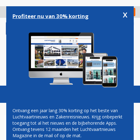
Overslaan
en
x
Digitaal Magazine
Registreer
Check in
naar
Profiteer nu van 30% korting
de
inhoud
gaan
Magazine
Podcasts
Vacatures
Toggl
naviga
Ontvang een jaar lang 30% korting op het beste van
Luchtvaartnieuws en Zakenreisnieuws. Krijg onbeperkt
toegang tot al het nieuws en de bijbehorende Apps.
NATUUR & MILIEU:
Ontvang tevens 12 maanden het Luchtvaartnieuws
SCHIPHOL MOET
Magazine in de mail of op de mat.