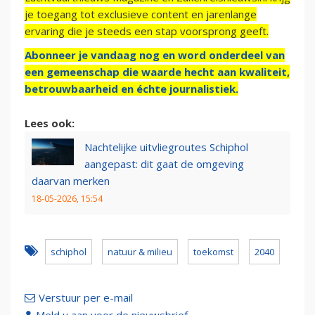
je toegang tot exclusieve content en jarenlange
ervaring die je steeds een stap voorsprong geeft.
Abonneer je vandaag nog en word onderdeel van
een gemeenschap die waarde hecht aan kwaliteit,
betrouwbaarheid en échte journalistiek.
Lees ook:
Nachtelijke uitvliegroutes Schiphol
aangepast: dit gaat de omgeving
daarvan merken
18-05-2026, 15:54
schiphol
natuur & milieu
toekomst
2040
Verstuur per e-mail