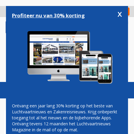
Overslaan
en
x
Digitaal Magazine
Registreer
Check in
naar
Profiteer nu van 30% korting
de
inhoud
gaan
Magazine
Podcasts
Vacatures
Toggl
naviga
Ontvang een jaar lang 30% korting op het beste van
Luchtvaartnieuws en Zakenreisnieuws. Krijg onbeperkt
toegang tot al het nieuws en de bijbehorende Apps.
NEDERLANDER GUIDO VAN
Ontvang tevens 12 maanden het Luchtvaartnieuws
TIL KRIJGT TOPFUNCTIE BIJ
Magazine in de mail of op de mat.