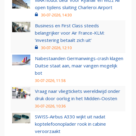
MAA houdt deur voor Ryanair en Wizz Air
open tijdens sluiting Charleroi Airport
30-07-2026, 14:30
Business en First Class steeds
belangrijker voor Air France-KLM:
‘investering betaalt zich uit’
30-07-2026, 12:10
Nabestaanden Germanwings-crash klagen
Duitse staat aan, maar vangen mogelijk
bot
30-07-2026, 11:58
Vraag naar vliegtickets wereldwijd onder
druk door oorlog in het Midden-Oosten
30-07-2026, 10:36
SWISS-Airbus A330 wijkt uit nadat
koptelefoonoplader rook in cabine
veroorzaakt