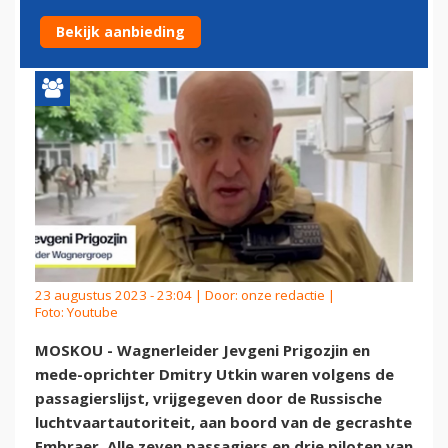
OVERLEVENDEN'
Bekijk aanbieding
23 augustus 2023 - 23:04 | Door:
onze redactie
|
Foto: Youtube
MOSKOU - Wagnerleider Jevgeni Prigozjin en
mede-oprichter Dmitry Utkin waren volgens de
passagierslijst, vrijgegeven door de Russische
luchtvaartautoriteit, aan boord van de gecrashte
Embraer. Alle zeven passagiers en drie piloten van