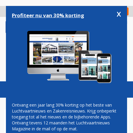
Overslaan
en
x
Digitaal Magazine
Registreer
Check in
naar
Profiteer nu van 30% korting
de
inhoud
gaan
Magazine
Podcasts
Vacatures
Toggl
naviga
Ontvang een jaar lang 30% korting op het beste van
Luchtvaartnieuws en Zakenreisnieuws. Krijg onbeperkt
toegang tot al het nieuws en de bijbehorende Apps.
'PRIGOZJIN AAN BOORD VAN
Ontvang tevens 12 maanden het Luchtvaartnieuws
GECRASHT VLIEGTUIG, GEEN
Magazine in de mail of op de mat.