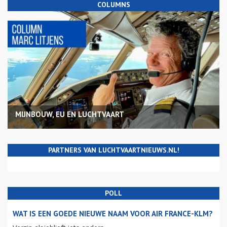
COLUMNS
MIJNBOUW, EU EN LUCHTVAART
PARTNERS VAN LUCHTVAARTNIEUWS.NL!
POLL
WAT IS EEN GOEDE NIEUWE NAAM VOOR AIR FRANCE-KLM?