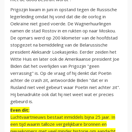
Prigozjin kwam in juni in opstand tegen de Russische
legerleiding omdat hij vond dat die de oorlog in
Oekraïne niet goed voerde. De Wagnerhuurlingen
namen de stad Rostov in en rukten op naar Moskou.
De opmars werd op 200 kilometer van de hoofdstad
stopgezet na bemiddeling van de Belarussische
president Aleksandr Loekasjenko. Eerder zeiden het
Witte Huis en later ook de Amerikaanse president Joe
Biden dat het overlijden van Prigozjin "geen
verrassing" is. Op de vraag of hij denkt dat Poetin
achter de crash zit, antwoordde Biden "dat er in
Rusland niet veel gebeurt waar Poetin niet achter zit".
Hij benadrukte ook dat hij niet weet wat er precies
gebeurd is.
Even dit:
Luchtvaartnieuws bestaat inmiddels bijna 25 jaar. In
een tijd waarin talloze vergelijkbare bronnen en
nieuwkomers met veel minder historie om aandacht