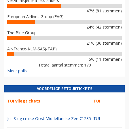
Verzin alsjeblieft iets anders
47% (81 stemmen)
European Airlines Group (EAG)
24% (42 stemmen)
The Blue Group
21% (36 stemmen)
Air-France-KLM-SAS(-TAP)
6% (11 stemmen)
Totaal aantal stemmen: 170
Meer polls
VOORDELIGE RETOURTICKETS
TUI vliegtickets
TUI
Jul: 8-dg cruise Oost Middellandse Zee €1235
TUI