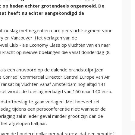
tot op heden echter grotendeels ongemoeid. De
sat heeft nu echter aangekondigd de
stoftoeslag met negentien euro per vluchtsegment voor
ry en Vancouver. Het verlagen van de
wel Club - als Economy Class op vluchten van en naar
n kracht op nieuwe boekingen die vanaf donderdag (8
g als een antwoord op de dalende brandstofprijzen
 Conrad, Commercial Director Central Europe van Air
Transat bij vluchten vanaf Amsterdam nog altijd 141
ssel wordt de toeslag verlaagd van 160 naar 140 euro.
dstoftoeslag te gaan verlagen. Met hoeveel zei
sdag tijdens een persconferentie niet; wanneer de
rlaging zal in ieder geval minder groot zijn dan de
n het afgelopen halfjaar.
boven de honderd dollar per vat steeg, dat een negatief