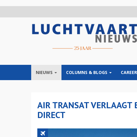
Overslaan
en
naar
de
inhoud
gaan
NIEUWS
COLUMNS & BLOGS
CAREER
AIR TRANSAT VERLAAGT
DIRECT