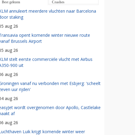
Best gelezen
Crashes
KLM annuleert meerdere vluchten naar Barcelona
door staking
05 aug 26
Transavia opent komende winter nieuwe route
vanaf Brussels Airport
05 aug 26
KLM stelt eerste commerciële vlucht met Airbus
A350-900 uit
06 aug 26
Groningen vanaf nu verbonden met Esbjerg: 'scheelt
zeven uur rijden'
04 aug 26
easyJet wordt overgenomen door Apollo, Castlelake
haakt af
06 aug 26
Luchthaven Luik krijgt komende winter weer