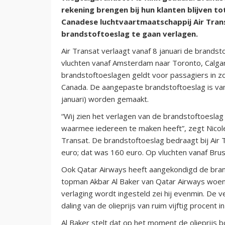
rekening brengen bij hun klanten blijven 
Canadese luchtvaartmaatschappij Air Tran
brandstoftoeslag te gaan verlagen.
Air Transat verlaagt vanaf 8 januari de brand
vluchten vanaf Amsterdam naar Toronto, Calga
brandstoftoeslagen geldt voor passagiers in zo
Canada. De aangepaste brandstoftoeslag is va
januari) worden gemaakt.
“Wij zien het verlagen van de brandstoftoesla
waarmee iedereen te maken heeft”, zegt Nicole
Transat. De brandstoftoeslag bedraagt bij Air 
euro; dat was 160 euro. Op vluchten vanaf Bru
Ook Qatar Airways heeft aangekondigd de bran
topman Akbar Al Baker van Qatar Airways woen
verlaging wordt ingesteld zei hij evenmin. De ve
daling van de olieprijs van ruim vijftig procent i
Al Baker stelt dat op het moment de olieprijs 