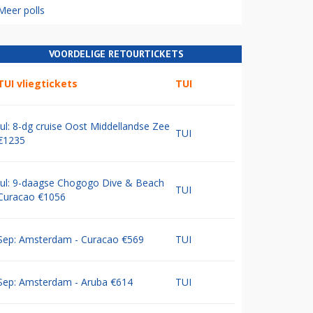
Meer polls
VOORDELIGE RETOURTICKETS
TUI vliegtickets
TUI
Jul: 8-dg cruise Oost Middellandse Zee
TUI
€1235
Jul: 9-daagse Chogogo Dive & Beach
TUI
Curacao €1056
Sep: Amsterdam - Curacao €569
TUI
Sep: Amsterdam - Aruba €614
TUI