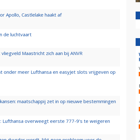
 Apollo, Castlelake haakt af
n de luchtvaart
t vliegveld Maastricht zich aan bij ANVR
t onder meer Lufthansa en easyJet slots vrijgeven op
ansen: maatschappij zet in op nieuwe bestemmingen
er: Lufthansa overweegt eerste 777-9’s te weigeren
iegen duurder wordt, lijkt geen probleem voor de