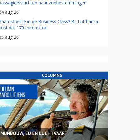
passagiersvluchten naar zonbestemmingen
04 aug 26
Raamstoeltje in de Business Class? Bij Lufthansa
kost dat 170 euro extra
05 aug 26
COLUMNS
MIJNBOUW, EU EN LUCHTVAART