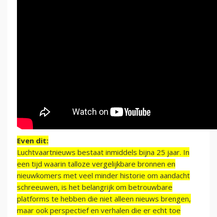
Even dit:
Luchtvaartnieuws bestaat inmiddels bijna 25 jaar. In
een tijd waarin talloze vergelijkbare bronnen en
nieuwkomers met veel minder historie om aandacht
schreeuwen, is het belangrijk om betrouwbare
platforms te hebben die niet alleen nieuws brengen,
maar ook perspectief en verhalen die er echt toe