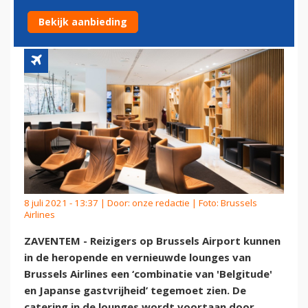
BRUSSELS AIRLINES
Bekijk aanbieding
8 juli 2021 - 13:37 | Door:
onze redactie
| Foto: Brussels
Airlines
ZAVENTEM - Reizigers op Brussels Airport kunnen
in de heropende en vernieuwde lounges van
Brussels Airlines een ‘combinatie van 'Belgitude'
en Japanse gastvrijheid’ tegemoet zien. De
catering in de lounges wordt voortaan door