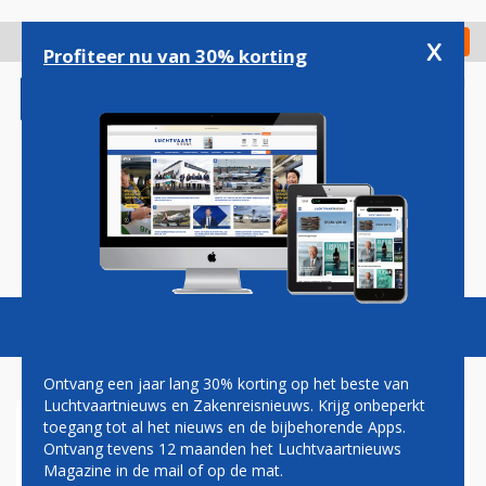
Overslaan
en
x
Digitaal Magazine
Registreer
Check in
naar
Profiteer nu van 30% korting
de
inhoud
gaan
Magazine
Podcasts
Vacatures
Toggl
naviga
Ontvang een jaar lang 30% korting op het beste van
Luchtvaartnieuws en Zakenreisnieuws. Krijg onbeperkt
toegang tot al het nieuws en de bijbehorende Apps.
ARAMARK DOET VOORTAAN
Ontvang tevens 12 maanden het Luchtvaartnieuws
CATERING IN LOUNGES
Magazine in de mail of op de mat.