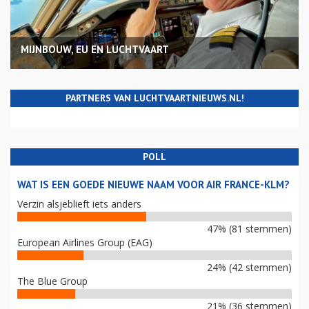
MIJNBOUW, EU EN LUCHTVAART
PARTNERS VAN LUCHTVAARTNIEUWS.NL!
POLL
WAT IS EEN GOEDE NIEUWE NAAM VOOR AIR FRANCE-KLM?
Verzin alsjeblieft iets anders
47% (81 stemmen)
European Airlines Group (EAG)
24% (42 stemmen)
The Blue Group
21% (36 stemmen)