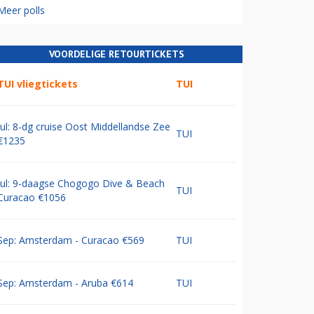
Meer polls
VOORDELIGE RETOURTICKETS
TUI vliegtickets
TUI
Jul: 8-dg cruise Oost Middellandse Zee
TUI
€1235
Jul: 9-daagse Chogogo Dive & Beach
TUI
Curacao €1056
Sep: Amsterdam - Curacao €569
TUI
Sep: Amsterdam - Aruba €614
TUI