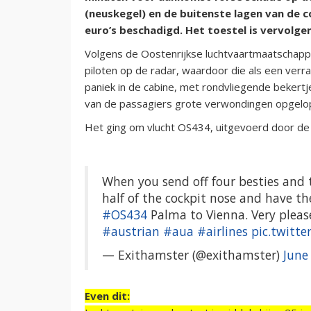
(neuskegel) en de buitenste lagen van de
euro’s beschadigd. Het toestel is vervolg
Volgens de Oostenrijkse luchtvaartmaatschappi
piloten op de radar, waardoor die als een verra
paniek in de cabine, met rondvliegende bekert
van de passagiers grote verwondingen opgelo
Het ging om vlucht OS434, uitgevoerd door de
When you send off four besties and t
half of the cockpit nose and have th
#OS434
Palma to Vienna. Very pleas
#austrian
#aua
#airlines
pic.twitt
— Exithamster (@exithamster)
June
Even dit: