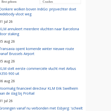
Best gelezen
Crashes
Donkere wolken boven IndiGo: prijsvechter doet
widebody-vloot weg
31 jul 26
KLM annuleert meerdere vluchten naar Barcelona
door staking
05 aug 26
Transavia opent komende winter nieuwe route
vanaf Brussels Airport
05 aug 26
KLM stelt eerste commerciële vlucht met Airbus
A350-900 uit
06 aug 26
Voormalig financieel directeur KLM Erik Swelheim
aan de slag bij ProRail
31 jul 26
Groningen vanaf nu verbonden met Esbjerg: 'scheelt