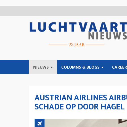
Overslaan
en
naar
de
inhoud
gaan
NIEUWS
COLUMNS & BLOGS
CAREER
AUSTRIAN AIRLINES AIR
SCHADE OP DOOR HAGEL