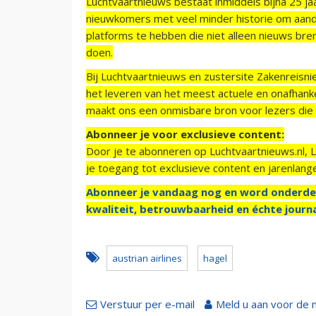
Luchtvaartnieuws bestaat inmiddels bijna 25 jaa
nieuwkomers met veel minder historie om aand
platforms te hebben die niet alleen nieuws bre
doen.
Bij Luchtvaartnieuws en zustersite Zakenreisn
het leveren van het meest actuele en onafhankel
maakt ons een onmisbare bron voor lezers die g
Abonneer je voor exclusieve content:
Door je te abonneren op Luchtvaartnieuws.nl, 
je toegang tot exclusieve content en jarenlang
Abonneer je vandaag nog en word onderde
kwaliteit, betrouwbaarheid en échte journa
austrian airlines
hagel
Verstuur per e-mail
Meld u aan voor de 