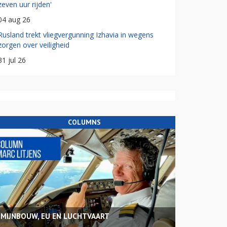
zeven uur rijden'
04 aug 26
Rusland trekt vliegvergunning Izhavia in wegens
zorgen over veiligheid
31 jul 26
COLUMNS
MIJNBOUW, EU EN LUCHTVAART