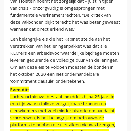
Van Holstein noemt het zorgelijk dat - juist in tijden
van crisis - onzorgvuldig is omgesprongen met
fundamentele werknemersrechten. “De kritiek van
deze vakbonden blijkt terecht; het was beter geweest
wanneer dat direct erkend was.”
Een belangrijke eis die het Kabinet stelde aan het
verstrekken van het leningenpakket was dat alle
KLM’ers een arbeidsvoorwaardelijke bijdrage moeten
leveren gedurende de volledige duur van de leningen.
Om aan deze eis te voldoen moesten de bonden in
het oktober 2020 een niet onderhandelbare
‘commitment clausule’ ondertekenen.
Even dit:
Luchtvaartnieuws bestaat inmiddels bijna 25 jaar. In
een tijd waarin talloze vergelijkbare bronnen en
nieuwkomers met veel minder historie om aandacht
schreeuwen, is het belangrijk om betrouwbare
platforms te hebben die niet alleen nieuws brengen,