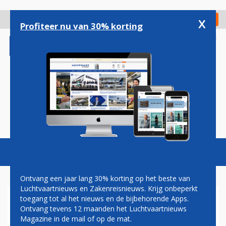
Overslaan
en
x
Digitaal Magazine
Registreer
Check in
naar
Profiteer nu van 30% korting
de
inhoud
gaan
Magazine
Podcasts
Vacatures
Toggl
naviga
Ontvang een jaar lang 30% korting op het beste van
Luchtvaartnieuws en Zakenreisnieuws. Krijg onbeperkt
toegang tot al het nieuws en de bijbehorende Apps.
ILO: OVERHEIDSDICTAAT AAN
Ontvang tevens 12 maanden het Luchtvaartnieuws
KLM-VAKBONDEN WAS IN
Magazine in de mail of op de mat.