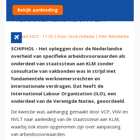
STRIJD MET
Bekijk aanbieding
WERKNEMERSRECHTEN
25 maart 2022 - 11:35 | Door:
onze redactie
| Foto: Reismedia
SCHIPHOL - Het opleggen door de Nederlandse
overheid van specifieke arbeidsvoorwaarden als
onderdeel van staatssteun aan KLM zonder
consultatie van vakbonden was in strijd met
fundamentele werknemersrechten en
internationale verdragen. Dat heeft de
International Labour Organization (ILO), een
onderdeel van de Verenigde Naties, geoordeeld.
De kwestie was aanhangig gemaakt door VCP, VNV en
NVLT naar aanleiding van de staatssteun aan KLM,
waarbij ook eisen opgenomen zijn over aanpassing
van arbeidsvoorwaarden.