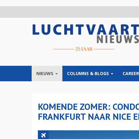
Overslaan
en
naar
de
inhoud
gaan
NIEUWS
COLUMNS & BLOGS
CAREER
KOMENDE ZOMER: CONDO
FRANKFURT NAAR NICE 