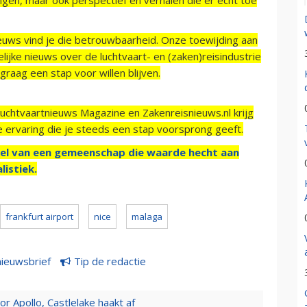
ieuws vind je die betrouwbaarheid. Onze toewijding aan
ijke nieuws over de luchtvaart- en (zaken)reisindustrie
raag een stap voor willen blijven.
Luchtvaartnieuws Magazine en Zakenreisnieuws.nl krijg
e ervaring die je steeds een stap voorsprong geeft.
el van een gemeenschap die waarde hecht aan
listiek.
frankfurt airport
nice
malaga
nieuwsbrief
Tip de redactie
 Apollo, Castlelake haakt af