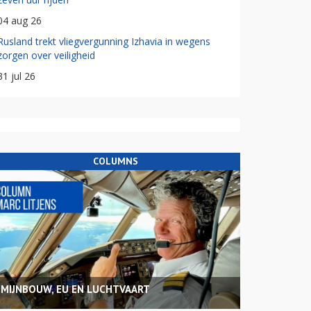
04 aug 26
Rusland trekt vliegvergunning Izhavia in wegens
zorgen over veiligheid
31 jul 26
COLUMNS
MIJNBOUW, EU EN LUCHTVAART