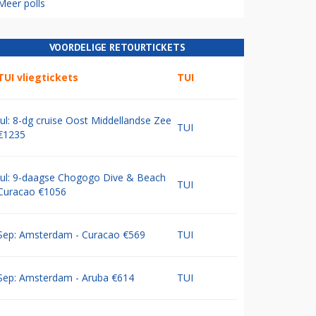
Meer polls
VOORDELIGE RETOURTICKETS
TUI vliegtickets
TUI
Jul: 8-dg cruise Oost Middellandse Zee
TUI
€1235
Jul: 9-daagse Chogogo Dive & Beach
TUI
Curacao €1056
Sep: Amsterdam - Curacao €569
TUI
Sep: Amsterdam - Aruba €614
TUI