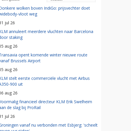
Donkere wolken boven IndiGo: prijsvechter doet
widebody-vloot weg
31 jul 26
KLM annuleert meerdere vluchten naar Barcelona
door staking
05 aug 26
Transavia opent komende winter nieuwe route
vanaf Brussels Airport
05 aug 26
KLM stelt eerste commerciële vlucht met Airbus
A350-900 uit
06 aug 26
Voormalig financieel directeur KLM Erik Swelheim
aan de slag bij ProRail
31 jul 26
Groningen vanaf nu verbonden met Esbjerg: 'scheelt
zeven uur rijden'