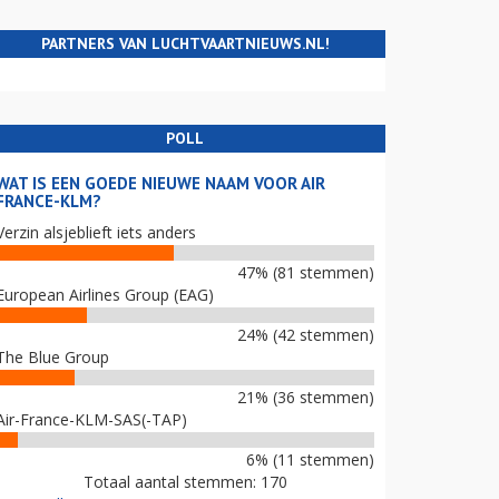
PARTNERS VAN LUCHTVAARTNIEUWS.NL!
POLL
WAT IS EEN GOEDE NIEUWE NAAM VOOR AIR
FRANCE-KLM?
Verzin alsjeblieft iets anders
47% (81 stemmen)
European Airlines Group (EAG)
24% (42 stemmen)
The Blue Group
21% (36 stemmen)
Air-France-KLM-SAS(-TAP)
6% (11 stemmen)
Totaal aantal stemmen: 170