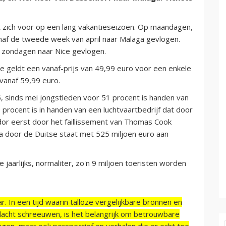
t zich voor op een lang vakantieseizoen. Op maandagen,
af de tweede week van april naar Malaga gevlogen.
en zondagen naar Nice gevlogen.
ice geldt een vanaf-prijs van 49,99 euro voor een enkele
 vanaf 59,99 euro.
, sinds mei jongstleden voor 51 procent is handen van
 procent is in handen van een luchtvaartbedrijf dat door
dor eerst door het faillissement van Thomas Cook
a door de Duitse staat met 525 miljoen euro aan
jaarlijks, normaliter, zo'n 9 miljoen toeristen worden
r. In een tijd waarin talloze vergelijkbare bronnen en
acht schreeuwen, is het belangrijk om betrouwbare
ngen, maar ook perspectief en verhalen die er echt toe