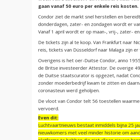
gaan vanaf 50 euro per enkele reis kosten.
Condor ziet de markt snel herstellen en bereid
donderdagen, zater- en zondagen wordt er van
Vanaf 1 april wordt er op maan-, vrij-, zater- 
De tickets zijn al te koop. Van Frankfurt naar N
reis, tickets van Düsseldorf naar Malaga zijn er
Overigens is het oer-Duitse Condor, anno 1955
de Britse investeerder Attestor. De overige 49
de Duitse staatscurator is opgezet, nadat Con
zonder moederbedrijf kwam te zitten en daarn
coronasteun werd geholpen.
De vloot van Condor telt 56 toestellen waarmee 
vervoerd.
Even dit:
Luchtvaartnieuws bestaat inmiddels bijna 25 jaa
nieuwkomers met veel minder historie om aand
platforms te hebben die niet alleen nieuws bre