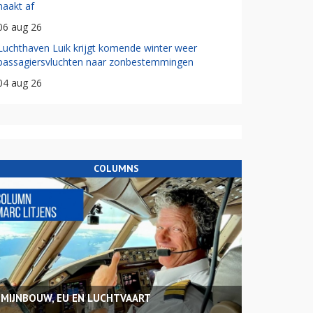
haakt af
06 aug 26
Luchthaven Luik krijgt komende winter weer
passagiersvluchten naar zonbestemmingen
04 aug 26
COLUMNS
MIJNBOUW, EU EN LUCHTVAART