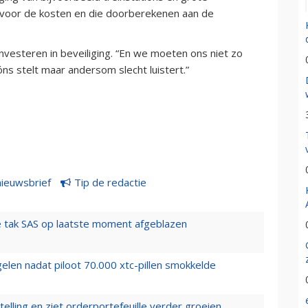
voor de kosten en die doorberekenen aan de
vesteren in beveiliging. “En we moeten ons niet zo
óns stelt maar andersom slecht luistert.”
nieuwsbrief
Tip de redactie
 tak SAS op laatste moment afgeblazen
elen nadat piloot 70.000 xtc-pillen smokkelde
elling en ziet orderportefeuille verder groeien