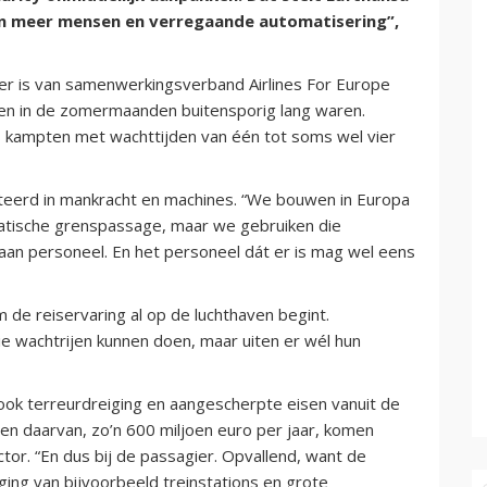
 in meer mensen en verregaande automatisering”,
ter is van samenwerkingsverband Airlines For Europe
ijen in de zomermaanden buitensporig lang waren.
ns kampten met wachttijden van één tot soms wel vier
steerd in mankracht en machines. “We bouwen in Europa
atische grenspassage, maar we gebruiken die
t aan personeel. En het personeel dát er is mag wel eens
e reiservaring al op de luchthaven begint.
die wachtrijen kunnen doen, maar uiten er wél hun
ook terreurdreiging en aangescherpte eisen vanuit de
en daarvan, zo’n 600 miljoen euro per jaar, komen
tor. “En dus bij de passagier. Opvallend, want de
ging van bijvoorbeeld treinstations en grote