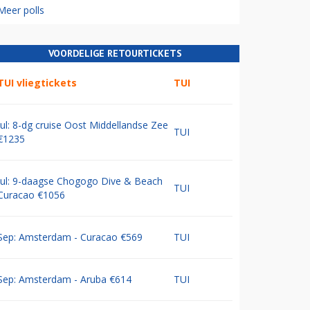
Meer polls
VOORDELIGE RETOURTICKETS
TUI vliegtickets
TUI
Jul: 8-dg cruise Oost Middellandse Zee
TUI
€1235
Jul: 9-daagse Chogogo Dive & Beach
TUI
Curacao €1056
Sep: Amsterdam - Curacao €569
TUI
Sep: Amsterdam - Aruba €614
TUI