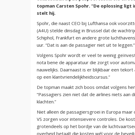
topman Carsten Spohr. “De oplossing ligt
stelt hij.
Spohr, die naast CEO bij Lufthansa ook voorzit
(A4U) stelde dinsdag in Brussel dat de wachtr
Schiphol, Frankfurt en andere grote luchthave
uur. “Dat is aan de passagier niet uit te leggen.”
Volgens Spohr wordt er veel te weinig geïnve
nota bene de apparatuur die zorgt voor autom
nauwelijks. Daarnaast is er blijkbaar een tekor
op een klantvriendelijkheidscursus.”
De topman maakt zich boos omdat volgens hem d
“Passagiers zien niet dat de airlines niets aan 
klachten.”
Niet alleen de passagiersgroei in Europa maar 
VS zorgen voor intensievere controles. De kost
grotendeels op het bordje van de luchtvaartsec
overheid betaalt die kosten wél voor de beveili