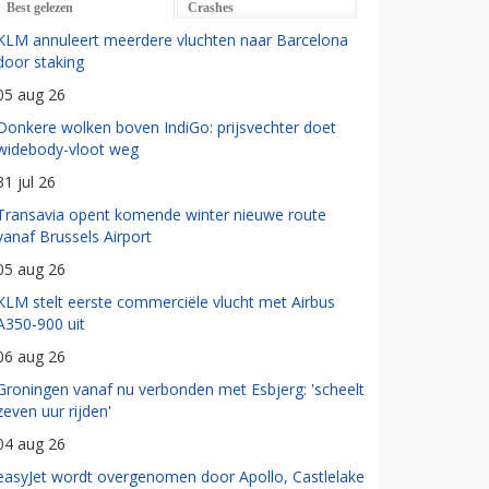
Best gelezen
Crashes
KLM annuleert meerdere vluchten naar Barcelona
door staking
05 aug 26
Donkere wolken boven IndiGo: prijsvechter doet
widebody-vloot weg
31 jul 26
Transavia opent komende winter nieuwe route
vanaf Brussels Airport
05 aug 26
KLM stelt eerste commerciële vlucht met Airbus
A350-900 uit
06 aug 26
Groningen vanaf nu verbonden met Esbjerg: 'scheelt
zeven uur rijden'
04 aug 26
easyJet wordt overgenomen door Apollo, Castlelake