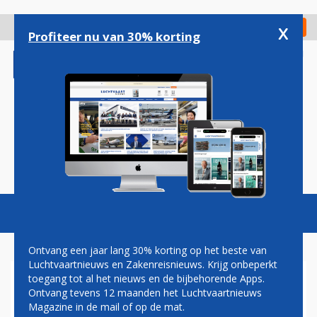
Overslaan
en
x
Digitaal Magazine
Registreer
Check in
naar
Profiteer nu van 30% korting
de
inhoud
gaan
Magazine
Podcasts
Vacatures
Toggl
naviga
Ontvang een jaar lang 30% korting op het beste van
Luchtvaartnieuws en Zakenreisnieuws. Krijg onbeperkt
toegang tot al het nieuws en de bijbehorende Apps.
GRONINGEN AIRPORT EELDE
Ontvang tevens 12 maanden het Luchtvaartnieuws
FUNGEERT TIJDELIJK ALS
Magazine in de mail of op de mat.