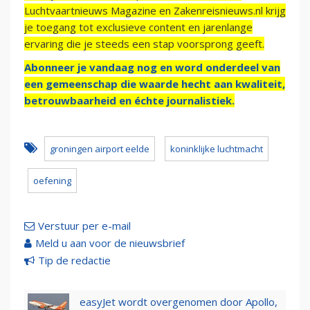
Luchtvaartnieuws Magazine en Zakenreisnieuws.nl krijg
je toegang tot exclusieve content en jarenlange
ervaring die je steeds een stap voorsprong geeft.
Abonneer je vandaag nog en word onderdeel van
een gemeenschap die waarde hecht aan kwaliteit,
betrouwbaarheid en échte journalistiek.
groningen airport eelde
koninklijke luchtmacht
oefening
Verstuur per e-mail
Meld u aan voor de nieuwsbrief
Tip de redactie
easyJet wordt overgenomen door Apollo,