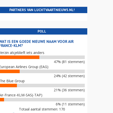
PARTNERS VAN LUCHTVAARTNIEUWS.NL!
POLL
WAT IS EEN GOEDE NIEUWE NAAM VOOR AIR
FRANCE-KLM?
Verzin alsjeblieft iets anders
47% (81 stemmen)
European Airlines Group (EAG)
24% (42 stemmen)
The Blue Group
21% (36 stemmen)
Air-France-KLM-SAS(-TAP)
6% (11 stemmen)
Totaal aantal stemmen: 170