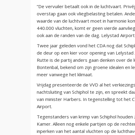
“De vervuiler betaalt ook in de luchtvaart. Priv
overstap gaan ook vliegbelasting betalen. An
waarde van de luchtvaart moet in harmonie ko
440.000 vluchten, komt er geen vierde aanvlie
ook aan de randen van de dag. Lelystad Airport 
Twee jaar geleden vond het CDA nog dat Schipho
de deur op een kier voor opening van Lelystad A
Rutte is de partij anders gaan denken over de l
Bontenbal, bekend om zijn groene idealen en leve
meer vanwege het klimaat.
Vrijdag presenteerde de VVD al het verkiezings
nachtsluiting van Schiphol te zijn, en spreekt d
van minister Harbers. In tegenstelling tot het
Airport.
Tegenstanders van krimp van Schiphol houden
Kamer. Alleen nog enkele partijen op de rechte
inperken van het aantal vluchten op de luchthav