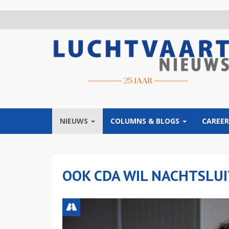
Overslaan
en
naar
de
inhoud
gaan
NIEUWS
COLUMNS & BLOGS
CAREER
OOK CDA WIL NACHTSLUI