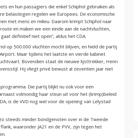
éjets en hun passagiers die enkel Schiphol gebruiken als
dere belastingen regelen we Europees. De economische
men met mens en milieu. Daarom krimpt Schiphol naar
groute en maken we een einde aan de nachtvluchten,
gaat definitief niet open”, aldus het CDA.
l op 500.000 vluchten mocht blijven, en hield de partij
irport. Maar tijdens het laatste en vierde kabinet
uchtvaart. Bovendien staat de nieuwe lijsttrekker, Henri
nsstijl. Hij vliegt privé bewust al zeventien jaar niet
programma. Die partij blijkt nu ook voor een
aarnaast volmondig haar steun uit voor het (krimp)beleid
 CDA, is de VVD nog wel voor de opening van Lelystad
 zo steeds minder bondgenoten over in de Tweede
rflank, waaronder JA21 en de PVV, zijn tegen het
en.