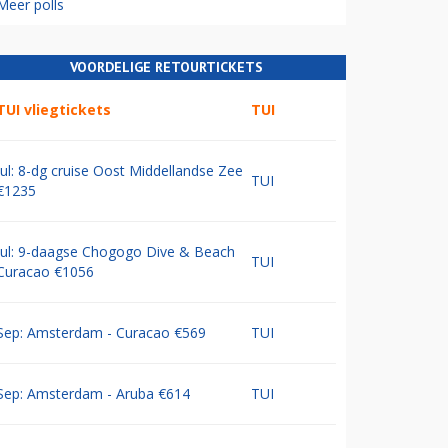
Meer polls
VOORDELIGE RETOURTICKETS
TUI vliegtickets
TUI
Jul: 8-dg cruise Oost Middellandse Zee
TUI
€1235
Jul: 9-daagse Chogogo Dive & Beach
TUI
Curacao €1056
Sep: Amsterdam - Curacao €569
TUI
Sep: Amsterdam - Aruba €614
TUI