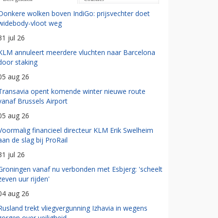
Donkere wolken boven IndiGo: prijsvechter doet
widebody-vloot weg
31 jul 26
KLM annuleert meerdere vluchten naar Barcelona
door staking
05 aug 26
Transavia opent komende winter nieuwe route
vanaf Brussels Airport
05 aug 26
Voormalig financieel directeur KLM Erik Swelheim
aan de slag bij ProRail
31 jul 26
Groningen vanaf nu verbonden met Esbjerg: 'scheelt
zeven uur rijden'
04 aug 26
Rusland trekt vliegvergunning Izhavia in wegens
zorgen over veiligheid