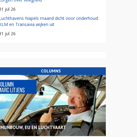
31 jul 26
Luchthavens Napels maand dicht voor onderhoud:
KLM en Transavia wijken uit
31 jul 26
COLUMNS
MIJNBOUW, EU EN LUCHTVAART