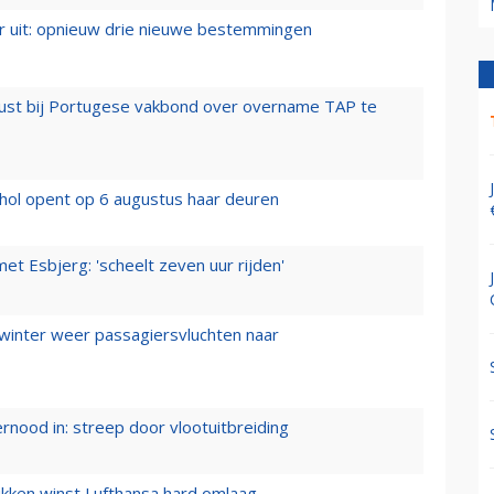
er uit: opnieuw drie nieuwe bestemmingen
rust bij Portugese vakbond over overname TAP te
hol opent op 6 augustus haar deuren
t Esbjerg: 'scheelt zeven uur rijden'
 winter weer passagiersvluchten naar
ernood in: streep door vlootuitbreiding
ukken winst Lufthansa hard omlaag