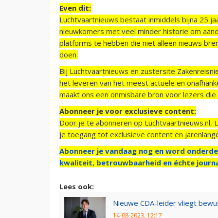
Even dit:
Luchtvaartnieuws bestaat inmiddels bijna 25 jaa
nieuwkomers met veel minder historie om aand
platforms te hebben die niet alleen nieuws bre
doen.
Bij Luchtvaartnieuws en zustersite Zakenreisn
het leveren van het meest actuele en onafhankel
maakt ons een onmisbare bron voor lezers die g
Abonneer je voor exclusieve content:
Door je te abonneren op Luchtvaartnieuws.nl, 
je toegang tot exclusieve content en jarenlang
Abonneer je vandaag nog en word onderde
kwaliteit, betrouwbaarheid en échte journa
Lees ook:
Nieuwe CDA-leider vliegt bewus
14-08-2023, 12:17