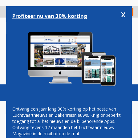
Overslaan
en
x
Digitaal Magazine
Registreer
Check in
naar
Profiteer nu van 30% korting
de
inhoud
gaan
Magazine
Podcasts
Vacatures
Toggl
naviga
Ontvang een jaar lang 30% korting op het beste van
Luchtvaartnieuws en Zakenreisnieuws. Krijg onbeperkt
toegang tot al het nieuws en de bijbehorende Apps.
LIVE: LUCHTMACHTDAGEN
Ontvang tevens 12 maanden het Luchtvaartnieuws
VAN START NA CRASH
Magazine in de mail of op de mat.