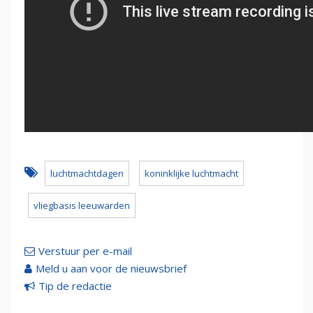
luchtmachtdagen
koninklijke luchtmacht
vliegbasis leeuwarden
Verstuur per e-mail
Meld u aan voor de nieuwsbrief
Tip de redactie