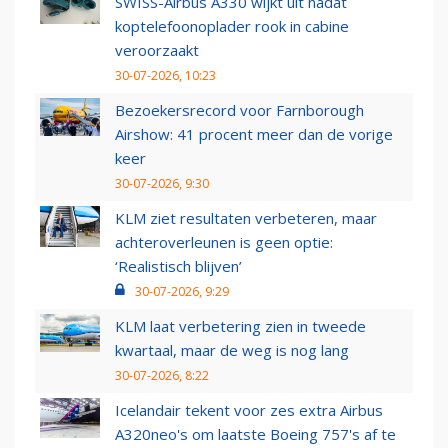
SWISS-Airbus A330 wijkt uit nadat
koptelefoonoplader rook in cabine
veroorzaakt
30-07-2026, 10:23
Bezoekersrecord voor Farnborough
Airshow: 41 procent meer dan de vorige
keer
30-07-2026, 9:30
KLM ziet resultaten verbeteren, maar
achteroverleunen is geen optie:
‘Realistisch blijven’
30-07-2026, 9:29
KLM laat verbetering zien in tweede
kwartaal, maar de weg is nog lang
30-07-2026, 8:22
Icelandair tekent voor zes extra Airbus
A320neo's om laatste Boeing 757's af te