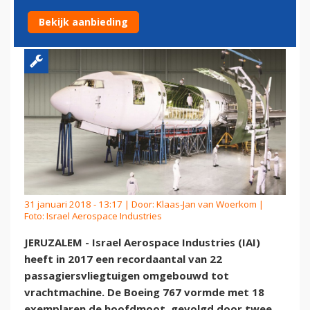
TOT VRACHTKIST
Bekijk aanbieding
31 januari 2018 - 13:17 | Door:
Klaas-Jan van Woerkom
|
Foto: Israel Aerospace Industries
JERUZALEM - Israel Aerospace Industries (IAI)
heeft in 2017 een recordaantal van 22
passagiersvliegtuigen omgebouwd tot
vrachtmachine. De Boeing 767 vormde met 18
exemplaren de hoofdmoot, gevolgd door twee