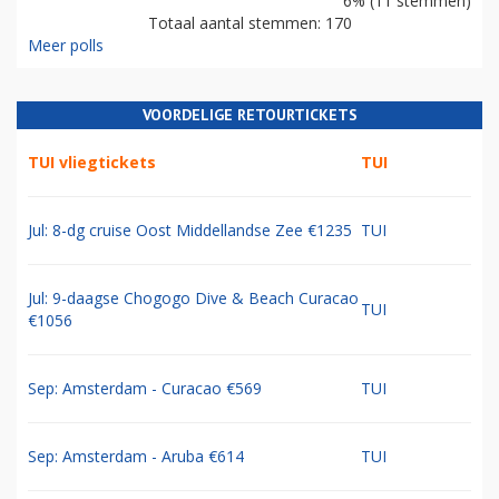
6% (11 stemmen)
Totaal aantal stemmen: 170
Meer polls
VOORDELIGE RETOURTICKETS
TUI vliegtickets
TUI
Jul: 8-dg cruise Oost Middellandse Zee €1235
TUI
Jul: 9-daagse Chogogo Dive & Beach Curacao
TUI
€1056
Sep: Amsterdam - Curacao €569
TUI
Sep: Amsterdam - Aruba €614
TUI