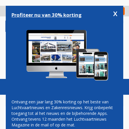
Overslaan
en
x
Digitaal Magazine
Registreer
Check in
naar
Profiteer nu van 30% korting
de
inhoud
gaan
Magazine
Podcasts
Vacatures
Toggl
naviga
Ontvang een jaar lang 30% korting op het beste van
Luchtvaartnieuws en Zakenreisnieuws. Krijg onbeperkt
toegang tot al het nieuws en de bijbehorende Apps.
IAI VERBOUWT 22
Ontvang tevens 12 maanden het Luchtvaartnieuws
PASSAGIERSVLIEGTUIGEN
Magazine in de mail of op de mat.