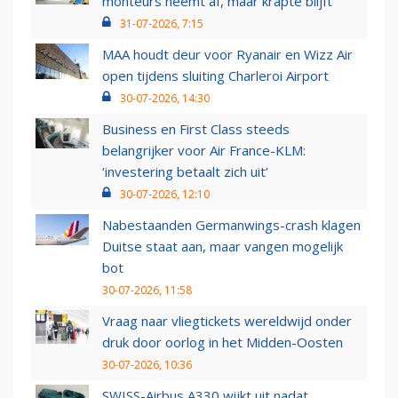
monteurs neemt af, maar krapte blijft
31-07-2026, 7:15
MAA houdt deur voor Ryanair en Wizz Air
open tijdens sluiting Charleroi Airport
30-07-2026, 14:30
Business en First Class steeds
belangrijker voor Air France-KLM:
‘investering betaalt zich uit’
30-07-2026, 12:10
Nabestaanden Germanwings-crash klagen
Duitse staat aan, maar vangen mogelijk
bot
30-07-2026, 11:58
Vraag naar vliegtickets wereldwijd onder
druk door oorlog in het Midden-Oosten
30-07-2026, 10:36
SWISS-Airbus A330 wijkt uit nadat