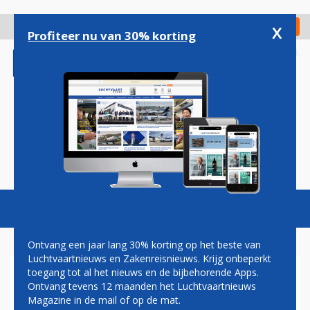
Overslaan
en
x
Digitaal Magazine
Registreer
Check in
naar
Profiteer nu van 30% korting
de
inhoud
gaan
Magazine
Podcasts
Vacatures
Toggl
naviga
Ontvang een jaar lang 30% korting op het beste van
Luchtvaartnieuws en Zakenreisnieuws. Krijg onbeperkt
toegang tot al het nieuws en de bijbehorende Apps.
LEVEL VAN START MET
Ontvang tevens 12 maanden het Luchtvaartnieuws
VLUCHTEN VANAF SCHIPHOL
Magazine in de mail of op de mat.