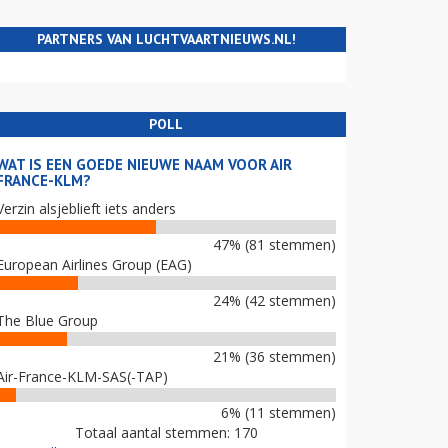
PARTNERS VAN LUCHTVAARTNIEUWS.NL!
POLL
WAT IS EEN GOEDE NIEUWE NAAM VOOR AIR
FRANCE-KLM?
Verzin alsjeblieft iets anders
47% (81 stemmen)
European Airlines Group (EAG)
24% (42 stemmen)
The Blue Group
21% (36 stemmen)
Air-France-KLM-SAS(-TAP)
6% (11 stemmen)
Totaal aantal stemmen: 170