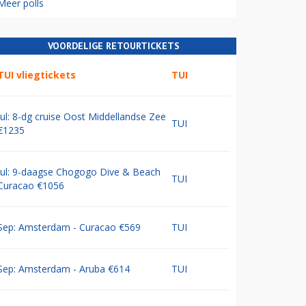
Meer polls
VOORDELIGE RETOURTICKETS
TUI vliegtickets
TUI
Jul: 8-dg cruise Oost Middellandse Zee
TUI
€1235
Jul: 9-daagse Chogogo Dive & Beach
TUI
Curacao €1056
Sep: Amsterdam - Curacao €569
TUI
Sep: Amsterdam - Aruba €614
TUI