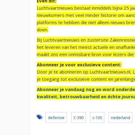
Even dit:
Luchtvaartnieuws bestaat inmiddels bijna 25 jaa
nieuwkomers met veel minder historie om aand
platforms te hebben die niet alleen nieuws bre
doen.
Bij Luchtvaartnieuws en zustersite Zakenreisn
het leveren van het meest actuele en onafhankel
maakt ons een onmisbare bron voor lezers die g
Abonneer je voor exclusieve content:
Door je te abonneren op Luchtvaartnieuws.nl, 
je toegang tot exclusieve content en jarenlang
Abonneer je vandaag nog en word onderde
kwaliteit, betrouwbaarheid en échte journa
defensie
C-390
c-130
nederland