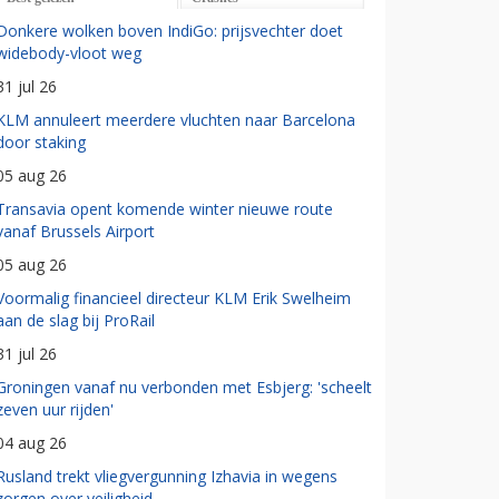
Donkere wolken boven IndiGo: prijsvechter doet
widebody-vloot weg
31 jul 26
KLM annuleert meerdere vluchten naar Barcelona
door staking
05 aug 26
Transavia opent komende winter nieuwe route
vanaf Brussels Airport
05 aug 26
Voormalig financieel directeur KLM Erik Swelheim
aan de slag bij ProRail
31 jul 26
Groningen vanaf nu verbonden met Esbjerg: 'scheelt
zeven uur rijden'
04 aug 26
Rusland trekt vliegvergunning Izhavia in wegens
zorgen over veiligheid