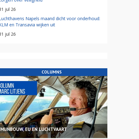
31 jul 26
Luchthavens Napels maand dicht voor onderhoud:
KLM en Transavia wijken uit
31 jul 26
COLUMNS
MIJNBOUW, EU EN LUCHTVAART