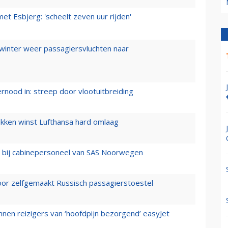
t Esbjerg: 'scheelt zeven uur rijden'
 winter weer passagiersvluchten naar
ernood in: streep door vlootuitbreiding
ukken winst Lufthansa hard omlaag
 bij cabinepersoneel van SAS Noorwegen
voor zelfgemaakt Russisch passagierstoestel
nen reizigers van ‘hoofdpijn bezorgend’ easyJet