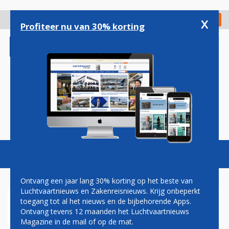
Overslaan
en
x
Digitaal Magazine
Registreer
Check in
naar
Profiteer nu van 30% korting
de
inhoud
gaan
Magazine
Podcasts
Vacatures
Toggl
naviga
Ontvang een jaar lang 30% korting op het beste van
Luchtvaartnieuws en Zakenreisnieuws. Krijg onbeperkt
toegang tot al het nieuws en de bijbehorende Apps.
BRITS LEGER NAAR GATWICK
Ontvang tevens 12 maanden het Luchtvaartnieuws
OM DRONES UIT TE
Magazine in de mail of op de mat.