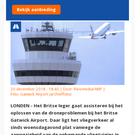
SCHAKELEN
Bekijk aanbieding
20 december 2018 - 18:40 | Door:
Reismedia/ANP
|
Foto: Gatwick Airport (archieffoto)
LONDEN - Het Britse leger gaat assisteren bij het
oplossen van de droneproblemen bij het Britse
Gatwick Airport. Daar ligt het vliegverkeer al
sinds woensdagavond plat vanwege de
aanwezigheid van de onbemande vliegtuigjes in