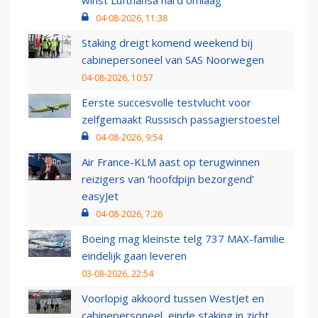
winst Lufthansa hard omlaag
04-08-2026, 11:38
Staking dreigt komend weekend bij
cabinepersoneel van SAS Noorwegen
04-08-2026, 10:57
Eerste succesvolle testvlucht voor
zelfgemaakt Russisch passagierstoestel
04-08-2026, 9:54
Air France-KLM aast op terugwinnen
reizigers van ‘hoofdpijn bezorgend’
easyJet
04-08-2026, 7:26
Boeing mag kleinste telg 737 MAX-familie
eindelijk gaan leveren
03-08-2026, 22:54
Voorlopig akkoord tussen WestJet en
cabinepersoneel, einde staking in zicht